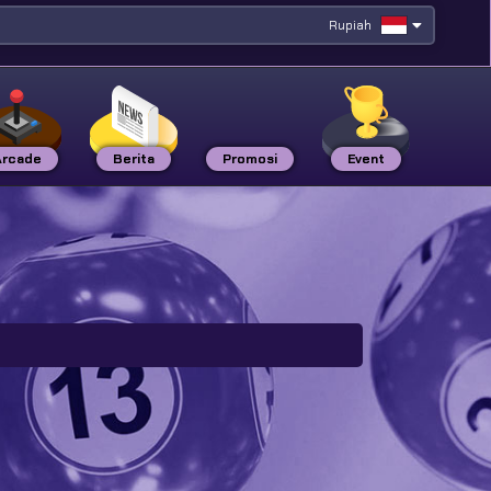
Rupiah
Arcade
Berita
Promosi
Event