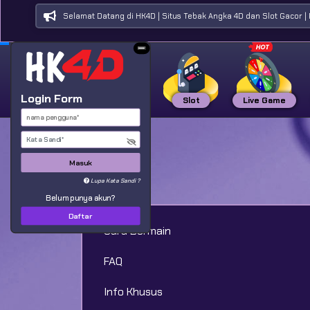
Selamat Datang di HK4D | Situs Tebak Angka 4D dan Slot Gacor |
Login Form
Home
Slot
Live Game
Masuk
Lupa Kata Sandi ?
Belum punya akun?
Daftar
Cara Bermain
FAQ
Info Khusus