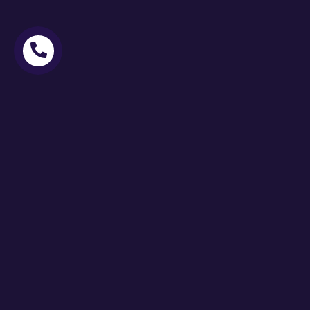
Help
Help